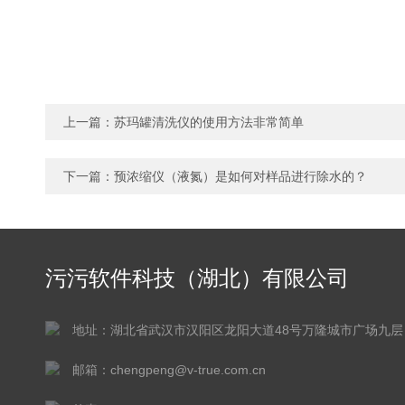
上一篇：
苏玛罐清洗仪的使用方法非常简单
下一篇：
预浓缩仪（液氮）是如何对样品进行除水的？
污污软件科技（湖北）有限公司
地址：湖北省武汉市汉阳区龙阳大道48号万隆城市广场九层
邮箱：chengpeng@v-true.com.cn