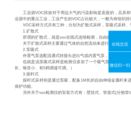
工业源VOC排放对于周边大气的污染影响是直接的，且具有明显
业源中的重点工业，工业产生的VOC占比较大，一般为有组织排放
VOC采样方式共有三种，分别为扩散式采样，泵吸式采样、
1.扩散式
所谓的扩散式，就是voc在线式连续检测，自由扩散式的检
关于扩散式采样主要通过气体的自然流动来进行检测，当气体进入到检
在线交流
2.泵吸式
外置气泵选配流通式转接头进出气或内置气泵，实现泵吸式的
也就是说泵吸式采样是检测仪多加了一个吸气泵，靠气泵的吸力将气
微信扫一扫
长、噪音小、有5档调速可调。）
3.探杆式
探杆式采样则是通过泵吸，配备1M长的自由伸缩金属杆来进行采
保护功能。
另外关于voc检测仪的安装方式有：壁挂式、管道式(分抱管式、